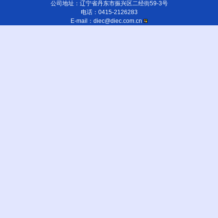
公司地址：辽宁省丹东市振兴区二经街59-3号
电话：0415-2126283
E-mail：diec@diec.com.cn