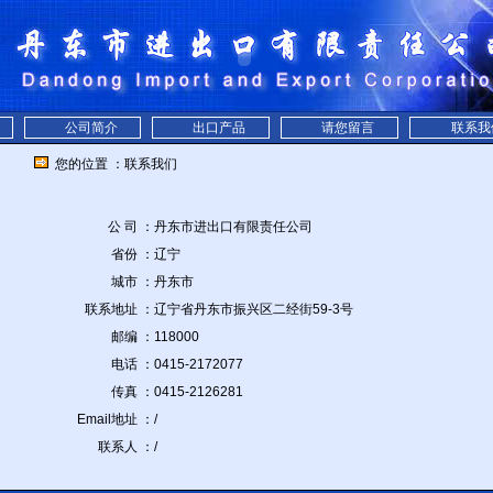
公司简介
出口产品
请您留言
联系我
您的位置 ：联系我们
公 司 ：
丹东市进出口有限责任公司
省份 ：
辽宁
城市 ：
丹东市
联系地址 ：
辽宁省丹东市振兴区二经街59-3号
邮编 ：
118000
电话 ：
0415-2172077
传真 ：
0415-2126281
Email地址 ：
/
联系人 ：
/