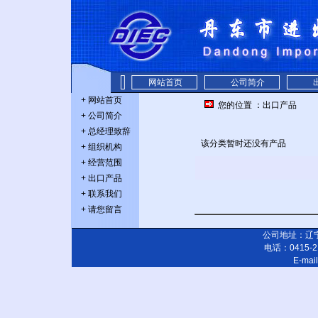
网站首页
公司简介
+
网站首页
您的位置
：
出口产品
+
公司简介
+
总经理致辞
该分类暂时还没有产品
+
组织机构
+
经营范围
+
出口产品
+
联系我们
+
请您留言
公司地址：辽宁
电话：0415-21
E-mai