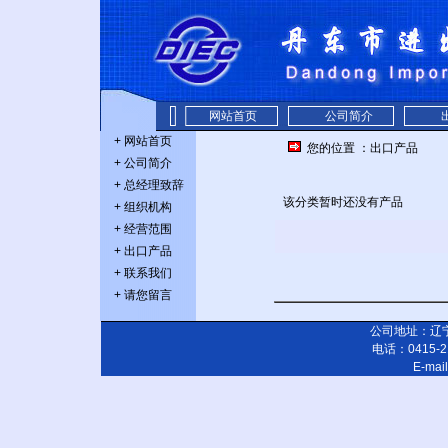
网站首页
公司简介
+
网站首页
您的位置
：
出口产品
+
公司简介
+
总经理致辞
该分类暂时还没有产品
+
组织机构
+
经营范围
+
出口产品
+
联系我们
+
请您留言
公司地址：辽宁
电话：0415-21
E-mai